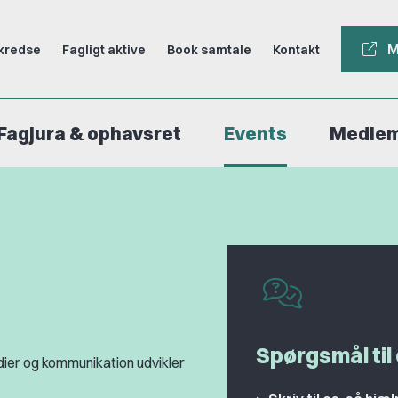
M
kredse
Fagligt aktive
Book samtale
Kontakt
Fagjura & ophavsret
Events
Medle
Spørgsmål til
dier og kommunikation udvikler