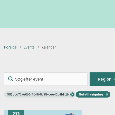
Forside
Events
Kalender
Søg
Region
efter
event
562ccd71-e6b5-4648-8b38-cee41b4b1f2b
Nulstil søgning
20