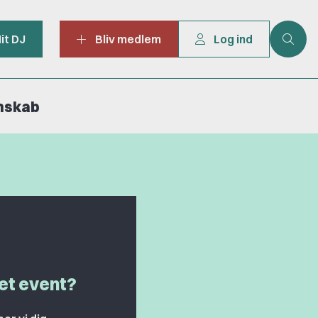
it DJ
Bliv medlem
Log ind
mskab
 et event?