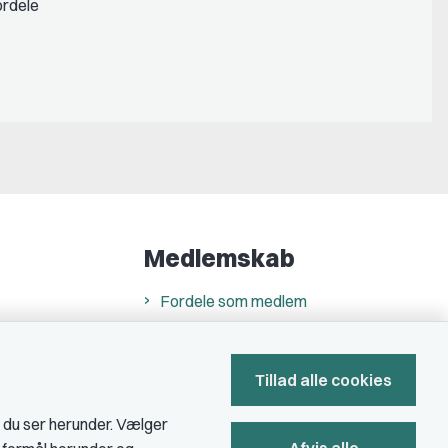
ordele
Medlemskab
Fordele som medlem
Kontingent
Forstå dit medlemskab
Tillad alle cookies
Pressekort
, du ser herunder. Vælger