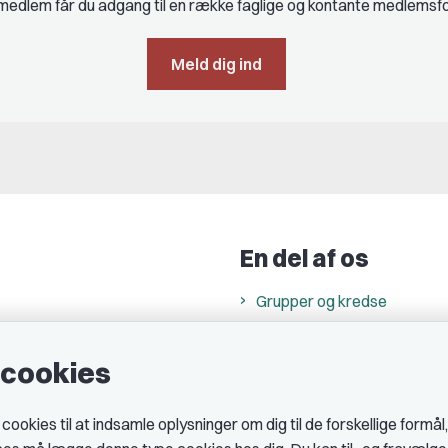
edlem får du adgang til en række faglige og kontante medlemsf
Meld dig ind
En del af os
Grupper og kredse
h
Studenterorganisationer
e cookies
ncer
Fagligt aktive
& cookiepolitik
okies til at indsamle oplysninger om dig til de forskellige formål
midler hos DJ