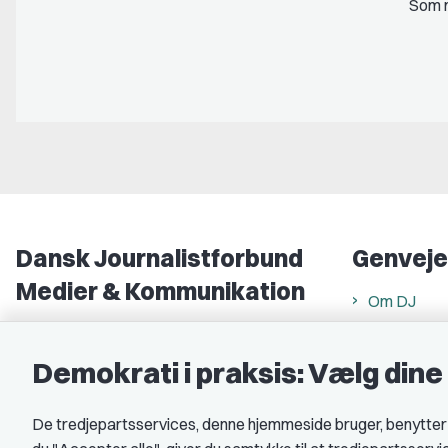
Som m
Dansk Journalistforbund
Genveje
Medier & Kommunikation
Om DJ
Gammel Strand 46
DJ in Englis
1202 København K
Demokrati i praksis: Vælg din
Find freela
CVR nr.: 59783718
Privatlivs- 
De tredjepartsservices, denne hjemmeside bruger, benytter co
EAN nr.: 5790002490071
Rettigheds