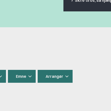
Skriv til os, så hjæl
Emne
Arrangør