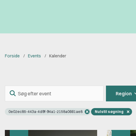
Forside
Events
Kalender
Søg
Region
efter
event
0e02ec85-443a-4d9f-94a1-2158a0661ae8
Nulstil søgning