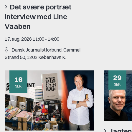
Det svære portræt
interview med Line
Vaaben
17. aug. 2026 11:00
-
14:00
Dansk Journalistforbund, Gammel
Strand 50, 1202 København K.
29
16
SEP.
SEP.
Jagten