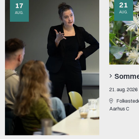
21
17
AUG.
AUG.
Sommer
21. aug. 2026
Folkestede
Aarhus C