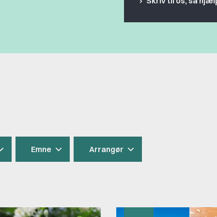
Skriv til os, så hjæl
Emne
Arrangør