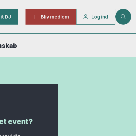
it DJ
Bliv medlem
Log ind
mskab
 et event?