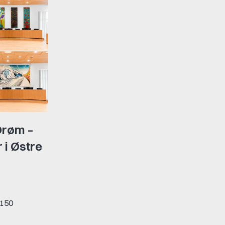
Drøm –
 i Østre
2150