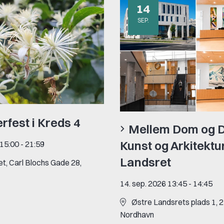
14
SEP.
fest i Kreds 4
Mellem Dom og 
Kunst og Arkitektur
 15:00
-
21:59
Landsret
t, Carl Blochs Gade 28,
14. sep. 2026 13:45
-
14:45
Østre Landsrets plads 1, 
Nordhavn