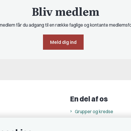
Bliv medlem
edlem får du adgang til en række faglige og kontante medlemsf
Meld dig ind
En del af os
Grupper og kredse
h
Studenterorganisationer
ncer
Fagligt aktive