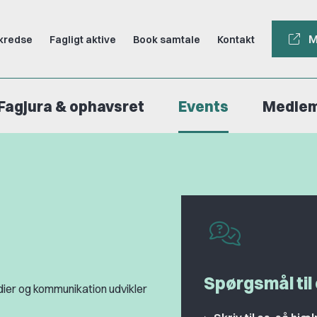
M
kredse
Fagligt aktive
Book samtale
Kontakt
Fagjura & ophavsret
Events
Medle
Spørgsmål til
dier og kommunikation udvikler