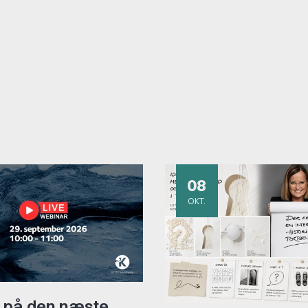
08
OKT.
 på den næste