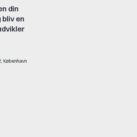
æn din
 bliv en
dvikler
2, København