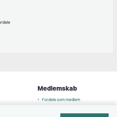
ordele
Medlemskab
Fordele som medlem
Kontingent
Forstå dit medlemskab