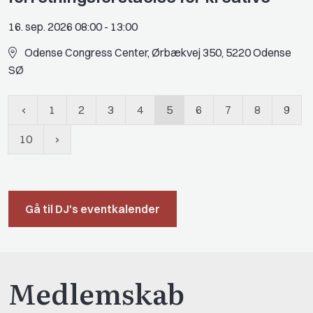
16. sep. 2026 08:00
-
13:00
Odense Congress Center, Ørbækvej 350, 5220 Odense
SØ
1
2
3
4
5
6
7
8
9
10
Gå til DJ's eventkalender
Medlemskab