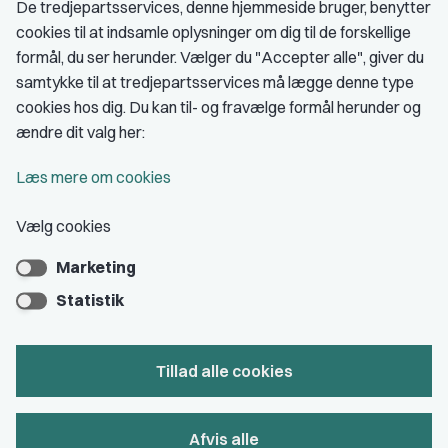
De tredjepartsservices, denne hjemmeside bruger, benytter
cookies til at indsamle oplysninger om dig til de forskellige
Medlemskab
formål, du ser herunder. Vælger du "Accepter alle", giver du
samtykke til at tredjepartsservices må lægge denne type
Fordele som medlem
cookies hos dig. Du kan til- og fravælge formål herunder og
Kontingent
ændre dit valg her:
Forstå dit medlemskab
Læs mere om cookies
Pressekort
Vælg cookies
Marketing
Bliv medlem
Statistik
Tillad alle cookies
Privatlivs- & cookiepolitik
Afvis alle