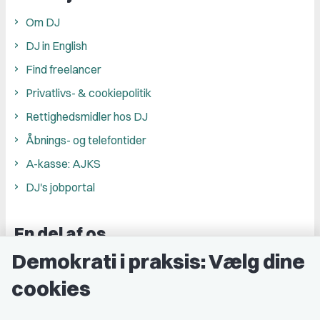
Om DJ
DJ in English
Find freelancer
Privatlivs- & cookiepolitik
Rettighedsmidler hos DJ
Åbnings- og telefontider
A-kasse: AJKS
DJ's jobportal
En del af os
Demokrati i praksis: Vælg dine
Grupper og kredse
cookies
Studenterorganisationer
Fagligt aktive