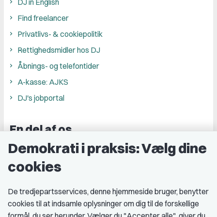
DJ in English
Find freelancer
Privatlivs- & cookiepolitik
Rettighedsmidler hos DJ
Åbnings- og telefontider
A-kasse: AJKS
DJ's jobportal
En del af os
Demokrati i praksis: Vælg dine
Grupper og kredse
cookies
Studenterorganisationer
Fagligt aktive
De tredjepartsservices, denne hjemmeside bruger, benytter
cookies til at indsamle oplysninger om dig til de forskellige
Medlemskab
formål, du ser herunder. Vælger du "Accepter alle", giver du